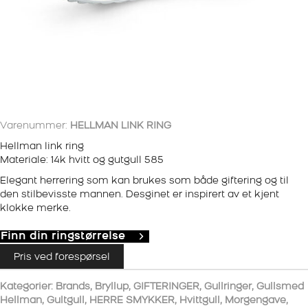
Varenummer:
HELLMAN LINK RING
Hellman link ring
Materiale: 14k hvitt og gutgull 585
Elegant herrering som kan brukes som både giftering og til
den stilbevisste mannen. Desginet er inspirert av et kjent
klokke merke.
Finn din ringstørrelse
Pris ved forespørsel
Kategorier:
Brands
,
Bryllup
,
GIFTERINGER
,
Gullringer
,
Gullsmed
Hellman
,
Gultgull
,
HERRE SMYKKER
,
Hvittgull
,
Morgengave
,