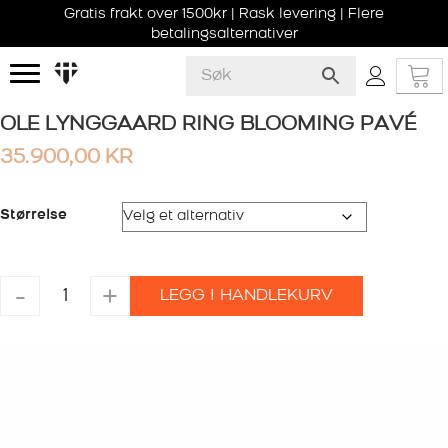
Gratis frakt over 1500kr | Rask levering | Flere
betalingsalternativer
OLE LYNGGAARD RING BLOOMING PAVÉ
35.900,00
KR
Størrelse
OLE
-
+
LEGG I HANDLEKURV
LYNGGAARD
RING
BLOOMING
PAVÉ
antall