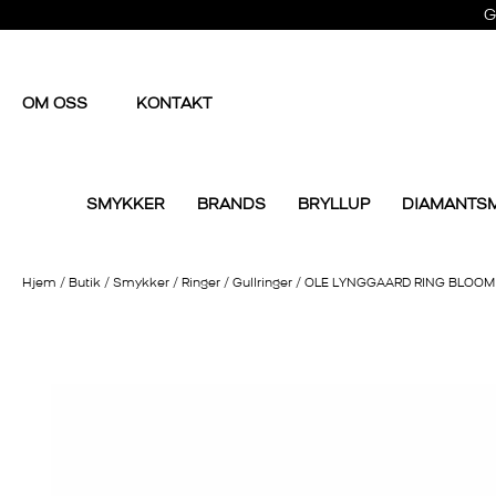
G
OM OSS
KONTAKT
SMYKKER
BRANDS
BRYLLUP
DIAMANTS
Hjem
/
Butik
/
Smykker
/
Ringer
/
Gullringer
/
OLE LYNGGAARD RING BLOOM