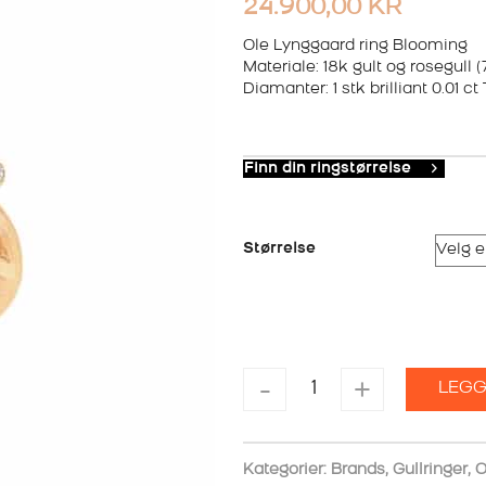
24.900,00
KR
Ole Lynggaard ring Blooming
Materiale: 18k gult og rosegull (
Diamanter: 1 stk brilliant 0.01 c
Finn din ringstørrelse
Størrelse
OLE
-
+
LEGG
LYNGGAARD
RING
BLOOMING
antall
Kategorier:
Brands
,
Gullringer
,
O