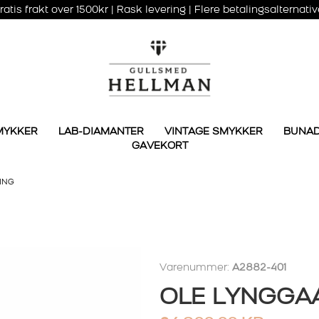
ratis frakt over 1500kr | Rask levering | Flere betalingsalternativ
MYKKER
LAB-DIAMANTER
VINTAGE SMYKKER
BUNA
GAVEKORT
ING
Varenummer:
A2882-401
OLE LYNGGA