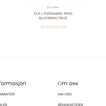
Smykker
OLE LYNGGAARD RING
BLOOMING PAVÉ
35.900,00
KR
nformasjon
Om oss
AMANTER
OM OSS
RLER
ÅPNINGSTIDER