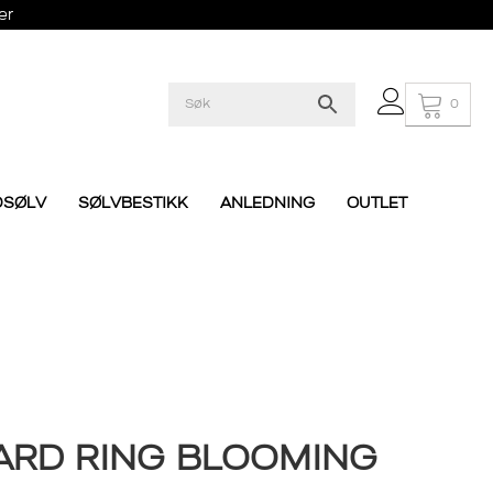
er
0
DSØLV
SØLVBESTIKK
ANLEDNING
OUTLET
ARD RING BLOOMING