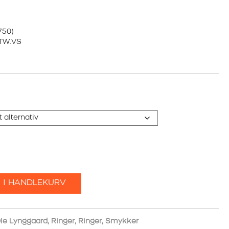
750)
t TW.VS
 I HANDLEKURV
le Lynggaard
,
Ringer
,
Ringer
,
Smykker