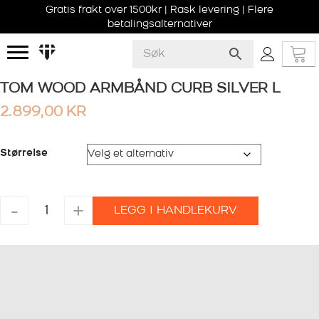
Gratis frakt over 1500kr | Rask levering | Flere
betalingsalternativer
TOM WOOD ARMBÅND CURB SILVER L
2.899,00
KR
Størrelse
TOM
-
+
LEGG I HANDLEKURV
WOOD
ARMBÅND
CURB
SILVER
L
antall