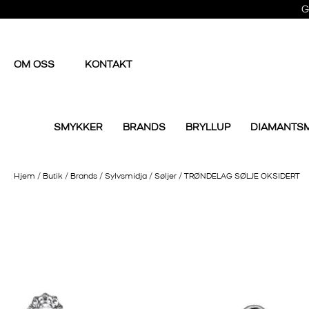
G
OM OSS
KONTAKT
SMYKKER
BRANDS
BRYLLUP
DIAMANTS
Hjem
/
Butik
/
Brands
/
Sylvsmidja
/
Søljer
/
TRØNDELAG SØLJE OKSIDERT