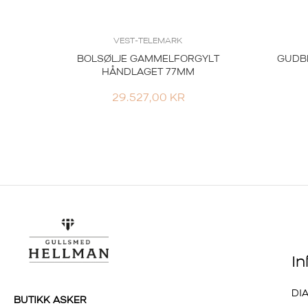
VEST-TELEMARK
BOLSØLJE GAMMELFORGYLT
GUDB
HÅNDLAGET 77MM
29.527,00
KR
I
DI
BUTIKK ASKER