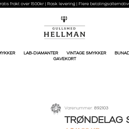
ratis frakt over 1500kr | Rask levering | Flere betalingsalternativ
MYKKER
LAB-DIAMANTER
VINTAGE SMYKKER
BUNA
GAVEKORT
Varenummer:
892103
TRØNDELAG 