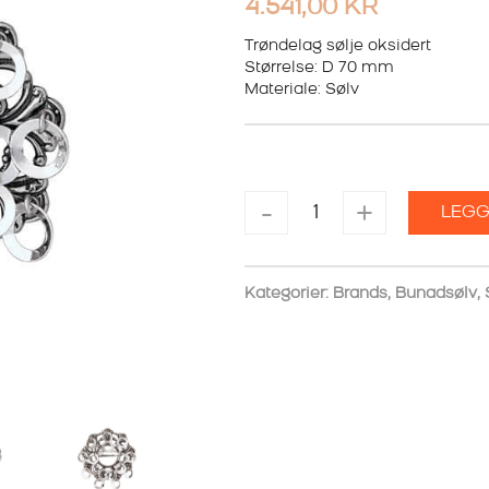
4.541,00
KR
Trøndelag sølje oksidert
Størrelse: D 70 mm
Materiale: Sølv
TRØNDELAG
-
+
LEGG
SØLJE
OKSIDERT
antall
Kategorier:
Brands
,
Bunadsølv
,