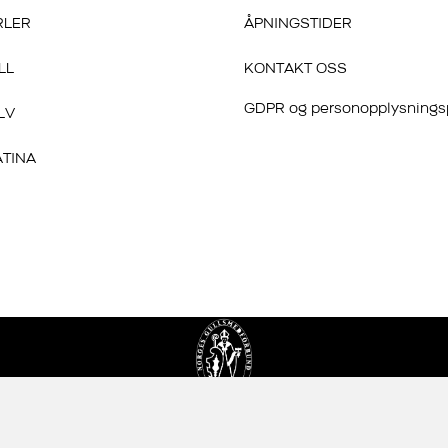
RLER
ÅPNINGSTIDER
LL
KONTAKT OSS
GDPR og personopplysnings
LV
ATINA