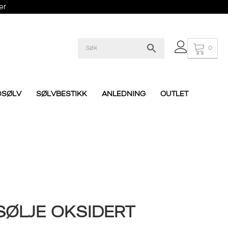
er
0
DSØLV
SØLVBESTIKK
ANLEDNING
OUTLET
SØLJE OKSIDERT