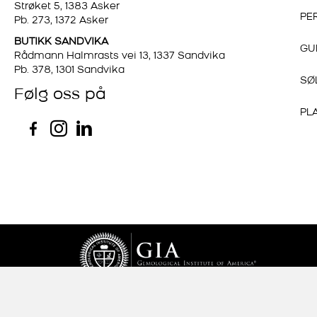
Strøket 5, 1383 Asker
PE
Pb. 273, 1372 Asker
BUTIKK SANDVIKA
GU
Rådmann Halmrasts vei 13, 1337 Sandvika
Pb. 378, 1301 Sandvika
SØ
Følg oss på
PL
Gullsmed Hellman ©
2026
Alle rettigheter forbeholdt.