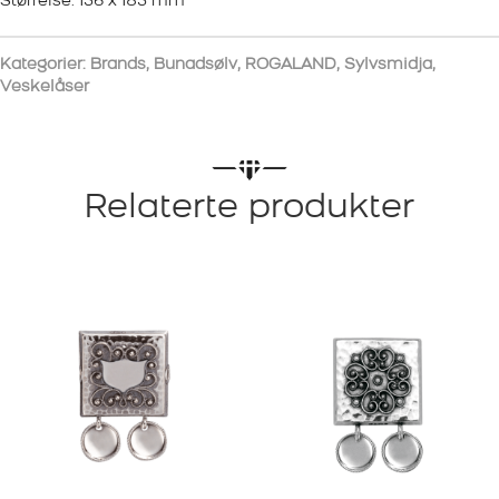
Størrelse: 136 x 183 mm
Kategorier:
Brands
,
Bunadsølv
,
ROGALAND
,
Sylvsmidja
,
Veskelåser
Relaterte produkter