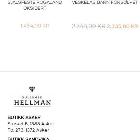
SJALSFESTE ROGALAND
VESKELÅS BARN FORSØLVET
OKSIDERT
OPPRINNELI
1.434,00
KR
2.748,00
KR
2.335,80
KR
PRIS
VAR:
2.748,00 KR.
BUTIKK ASKER
Strøket 5, 1383 Asker
Pb. 273, 1372 Asker
BUTIKK SANDVIKA