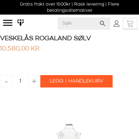
Gratis frakt over 1500kr | Rask levering | Flere
betalingsalternativer
VESKELÅS ROGALAND SØLV
10.580,00
KR
VESKELÅS
-
+
LEGG I HANDLEKURV
ROGALAND
SØLV
antall