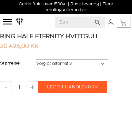
Gratis frakt over 1500kr | Rask levering | Flere
betalingsalternativer
RING HALF ETERNITY HVITTGULL
20.495,00
KR
Størrelse
RING
-
+
LEGG I HANDLEKURV
HALF
ETERNITY
HVITTGULL
antall