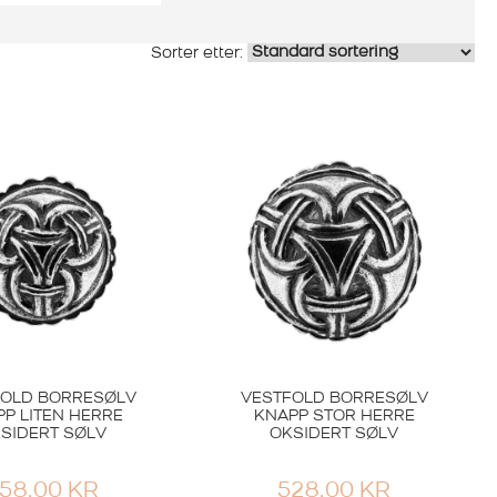
Sylvsmidja
P ASKER LITEN
550,00
KR
FOLD BORRESØLV
VESTFOLD BORRESØLV
P LITEN HERRE
KNAPP STOR HERRE
SIDERT SØLV
OKSIDERT SØLV
58,00
KR
528,00
KR