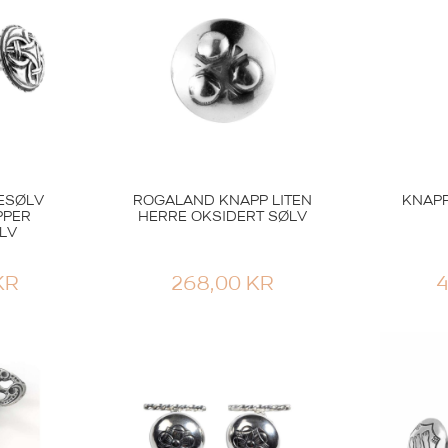
ESØLV
ROGALAND KNAPP LITEN
KNAPP
PPER
HERRE OKSIDERT SØLV
LV
KR
268,00
KR