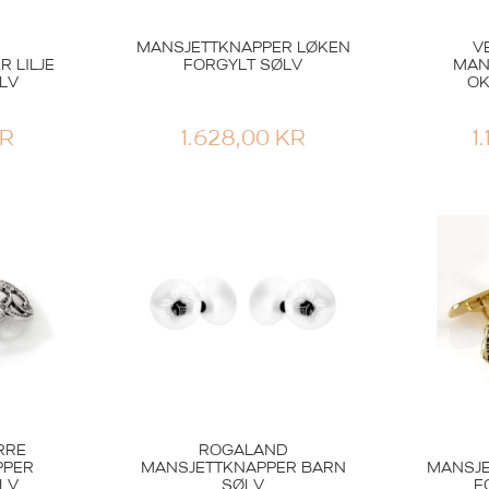
MANSJETTKNAPPER LØKEN
V
 LILJE
FORGYLT SØLV
MAN
LV
OK
R
1.628,00
KR
1
RRE
ROGALAND
PPER
MANSJETTKNAPPER BARN
MANSJ
LV
SØLV
F