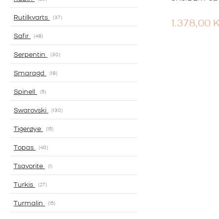
Rutilkvarts
37
1.378,00
Safir
48
Serpentin
30
Smaragd
18
Spinell
5
Swarovski
130
Tigerøye
15
Topas
40
Tsavorite
1
Turkis
27
Turmalin
15