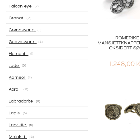
Falcon eye
2
Granat
15
Grønnkvarts
11
ROMERIKE
Guavakvarts
8
MANSJETTKNAPPE
OKSIDERT SØ
Hematitt
1
1.248,00
Jade
0
Karneol
11
Korall
21
Labradorite
8
Lapis
5
Larvikite
5
Malakitt
13