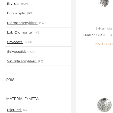
Bryllup
509
Bunadsølv
1451
Diamantsmykker
487
Sylvsmidja
Lab-Diamanter
0
KNAPP OKSIDER
Smykker
5451
276,00
KR
Sølvbestikk
400
Vintage smykker
97
PRIS
MATERIALE/METALL
Bijouteri
38