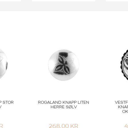
Sylvsmidja
T 22MM
KNAPP 15MM HVIT
KNAP
706,00
KR
-20%
P STOR
ROGALAND KNAPP LITEN
VEST
V
HERRE SØLV
KNAP
OK
R
268,00
KR
4