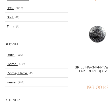
Sylvsmidja
Sølv
1003
KNAPP 16 MM M
HEMPE OKSID
Stål
12
276,00
KR
Tinn
7
KJØNN
Barn
220
Dame
2411
SKILLINGKNAPP V
OKSIDERT SØLV
Dame, Herre
18
Herre
463
198,00
K
STENER