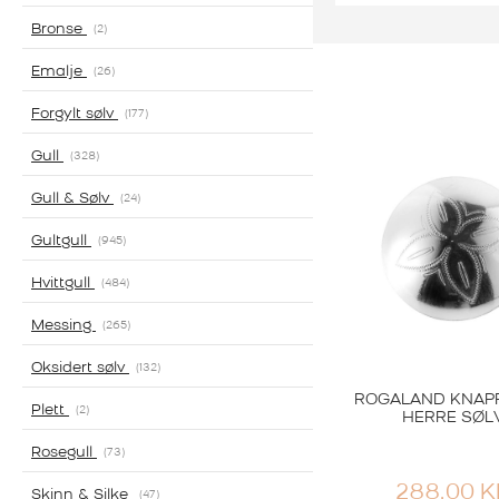
Bronse
2
Emalje
26
Sylvsmidja
KNAPP OKSIDER
Forgylt sølv
177
342,00
KR
Gull
328
Gull & Sølv
24
Gultgull
945
Hvittgull
484
Messing
265
Oksidert sølv
132
ROGALAND KNAP
Plett
2
HERRE SØL
Rosegull
73
288,00
K
Skinn & Silke
47