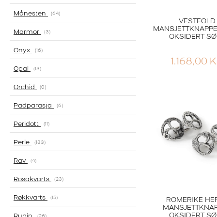
Månesten
64
VESTFOLD
MANSJETTKNAPPER
Marmor
3
OKSIDERT SØ
Onyx
16
1.168,00
K
Opal
13
Orchid
0
Padparasja
6
Peridott
11
Perle
133
Rav
4
Rosakvarts
23
Røkkvarts
15
ROMERIKE HE
MANSJETTKNA
OKSIDERT SØ
Rubin
26