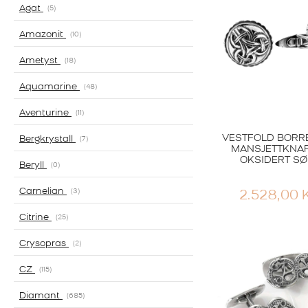
Agat
5
Amazonit
10
Ametyst
18
Aquamarine
48
Aventurine
11
VESTFOLD BORR
Bergkrystall
7
MANSJETTKNA
OKSIDERT SØ
Beryll
0
Carnelian
3
2.528,00
Citrine
25
Crysopras
2
CZ
115
Diamant
685