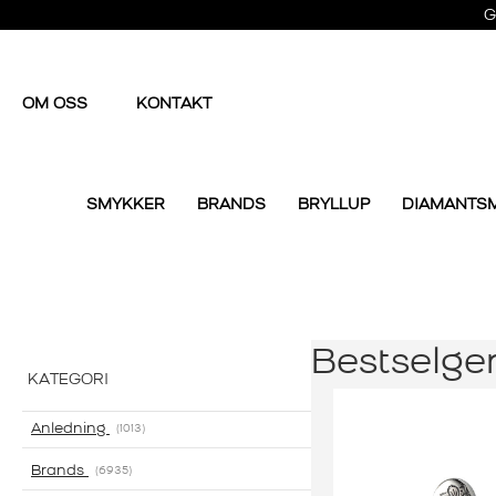
G
OM OSS
KONTAKT
SMYKKER
BRANDS
BRYLLUP
DIAMANTS
Bestselge
KATEGORI
Anledning
1013
Brands
6935