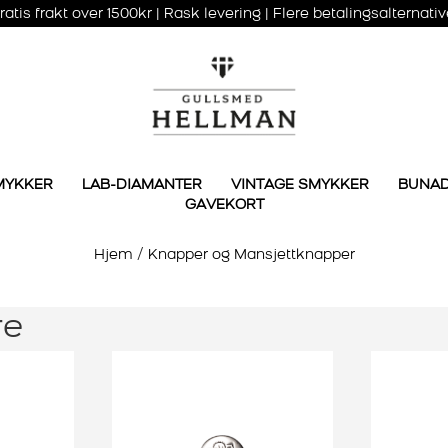
ratis frakt over 1500kr | Rask levering | Flere betalingsalternativ
MYKKER
LAB-DIAMANTER
VINTAGE SMYKKER
BUNA
GAVEKORT
Hjem
/
Knapper og Mansjettknapper
re