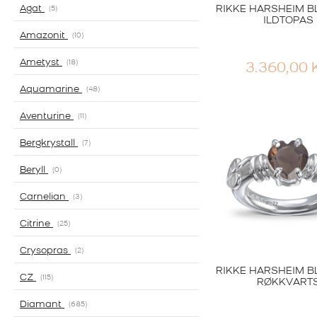
Agat
RIKKE HARSHEIM B
5
ILDTOPAS
Amazonit
10
Ametyst
18
3.360,00
Aquamarine
48
Aventurine
11
Bergkrystall
7
Beryll
0
Carnelian
3
Citrine
25
Crysopras
2
RIKKE HARSHEIM B
CZ
115
RØKKVART
Diamant
685