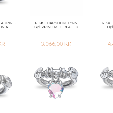
LADRING
RIKKE HARSHEIM TYNN
RIKKE
ONIA
SØLVRING MED BLADER
DØ
KR
3.066,00
KR
4