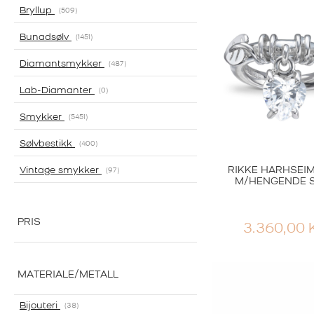
Bryllup
509
Bunadsølv
1451
Diamantsmykker
487
Lab-Diamanter
0
Smykker
5451
Sølvbestikk
400
RIKKE HARHSEIM
Vintage smykker
97
M/HENGENDE 
PRIS
3.360,00
MATERIALE/METALL
Bijouteri
38