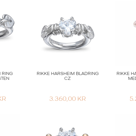
 RING
RIKKE HARSHEIM BLADRING
RIKKE H
STEN
CZ
ME
KR
3.360,00
KR
5