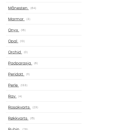
Månesten
64
Marmor
3
Onyx
16
Opal
13
Orchid
0
Padparasja
6
Peridott
11
Perle
133
Rav
4
Rosakvarts
23
Røkkvarts
15
Rubin
26