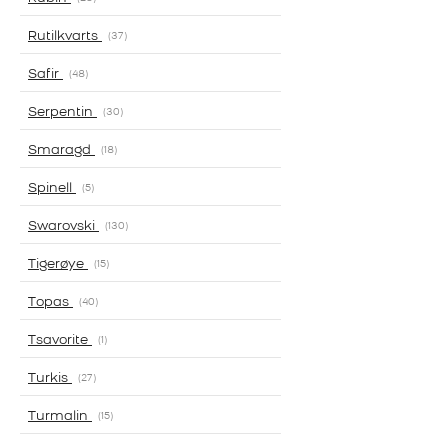
Rutilkvarts
37
Safir
48
Serpentin
30
Smaragd
18
Spinell
5
Swarovski
130
Tigerøye
15
Topas
40
Tsavorite
1
Turkis
27
Turmalin
15