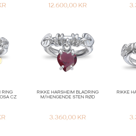
KR
12.600,00
KR
3
 RING
RIKKE HARSHEIM BLADRING
RIKKE H
OSA CZ
M/HENGENDE STEN RØD
KR
3.360,00
KR
3