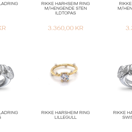
LADRING
RIKKE HARHSEIM RING
RIKKE
M/HENGENDE STEN
M/HEN
ILDTOPAS
KR
3.360,00
KR
3
LADRING
RIKKE HARSHEIM RING
RIKKE H
S
LILLEGULL
SWI