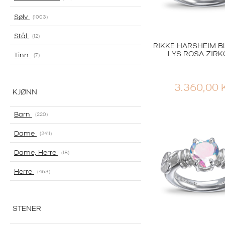
Sølv
1003
Stål
12
RIKKE HARSHEIM B
LYS ROSA ZIRK
Tinn
7
3.360,00
KJØNN
Barn
220
Dame
2411
Dame, Herre
18
Herre
463
STENER