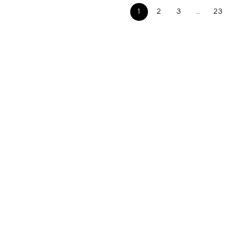
1
2
3
…
23