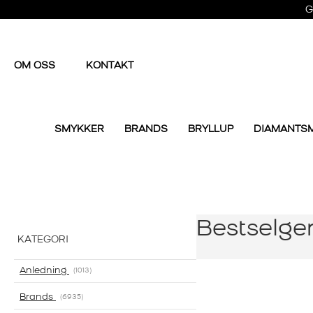
G
OM OSS
KONTAKT
SMYKKER
BRANDS
BRYLLUP
DIAMANTS
Bestselge
KATEGORI
Anledning
1013
Brands
6935