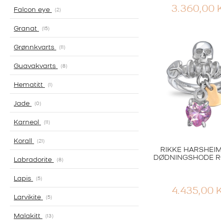
3.360,00
Falcon eye
2
Granat
15
Grønnkvarts
11
Guavakvarts
8
Hematitt
1
Jade
0
Karneol
11
Korall
21
RIKKE HARSHEIM
DØDNINGSHODE R
Labradorite
8
Lapis
5
4.435,00
Larvikite
5
Malakitt
13