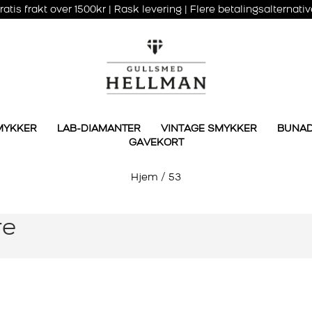
ratis frakt over 1500kr | Rask levering | Flere betalingsalternativ
MYKKER
LAB-DIAMANTER
VINTAGE SMYKKER
BUNA
GAVEKORT
Hjem
/
53
re