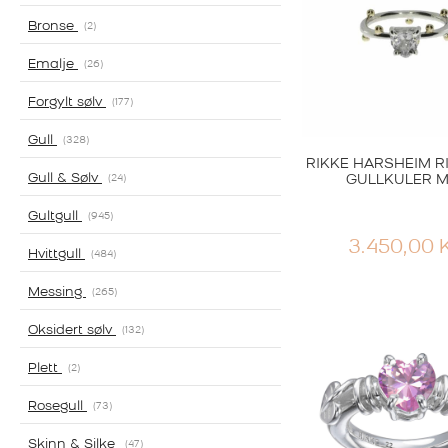
Bronse
2
Emalje
26
Forgylt sølv
177
Gull
328
RIKKE HARSHEIM R
Gull & Sølv
GULLKULER M
24
Gultgull
945
3.450,00
Hvittgull
484
Messing
265
Oksidert sølv
132
Plett
2
Rosegull
73
Skinn & Silke
47