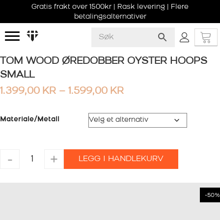
Gratis frakt over 1500kr | Rask levering | Flere
betalingsalternativer
TOM WOOD ØREDOBBER OYSTER HOOPS
SMALL
PRISOMRÅDE:
1.399,00
KR
–
1.599,00
KR
1.399,00 KR
TIL
Materiale/Metall
1.599,00 KR
TOM
-
+
LEGG I HANDLEKURV
WOOD
ØREDOBBER
OYSTER
HOOPS
-50%
SMALL
antall