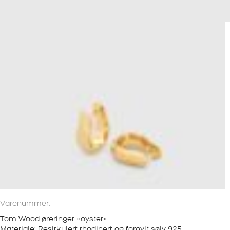
Varenummer:
Tom Wood øreringer «oyster»
Materiale: Resirkulert rhodinert og forgylt sølv 925